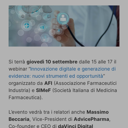
Si terrà
giovedì 10 settembre
dalle 15 alle 17 il
webinar “
Innovazione digitale e generazione di
evidenze: nuovi strumenti ed opportunità
”
organizzato da
AFI
(Associazione Farmaceutici
Industria) e
SIMeF
(Società Italiana di Medicina
Farmaceutica).
L’evento vedrà tra i relatori anche
Massimo
Beccaria
, Vice-President di
AdvicePharma
,
Co-founder e CEO di
daVinci Digital