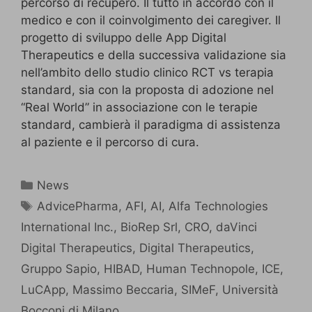
percorso di recupero. Il tutto in accordo con il
medico e con il coinvolgimento dei caregiver. Il
progetto di sviluppo delle App Digital
Therapeutics e della successiva validazione sia
nell’ambito dello studio clinico RCT vs terapia
standard, sia con la proposta di adozione nel
“Real World” in associazione con le terapie
standard, cambierà il paradigma di assistenza
al paziente e il percorso di cura.
News
AdvicePharma
,
AFI
,
AI
,
Alfa Technologies
International Inc.
,
BioRep Srl
,
CRO
,
daVinci
Digital Therapeutics
,
Digital Therapeutics
,
Gruppo Sapio
,
HIBAD
,
Human Technopole
,
ICE
,
LuCApp
,
Massimo Beccaria
,
SIMeF
,
Università
Bocconi di Milano