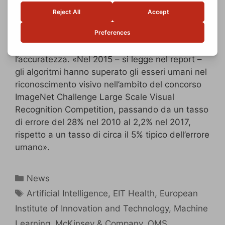
somministrazione diretta di cure.
L’AI, inoltre, consentirà di ottimizzare la
velocità
della diagnostica
e, in molti casi, anche
l’accuratezza. «Nel 2015 – si legge nel report –
gli algoritmi hanno superato gli esseri umani nel
riconoscimento visivo nell’ambito del concorso
ImageNet Challenge Large Scale Visual
Recognition Competition, passando da un tasso
di errore del 28% nel 2010 al 2,2% nel 2017,
rispetto a un tasso di circa il 5% tipico dell’errore
umano».
News
Artificial Intelligence
,
EIT Health
,
European
Institute of Innovation and Technology
,
Machine
Learning
,
McKinsey & Company
,
OMS