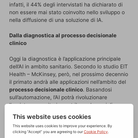
infatti, il 44% degli intervistati ha dichiarato di
non essere mai stato coinvolto nello sviluppo o
nella diffusione di una soluzione di IA.
Dalla diagnostica al processo decisionale
clinico
Oggi la diagnostica è l’applicazione principale
dell’AI in ambito sanitario. Secondo lo studio EIT
Health – McKinsey, però, nel prossimo decennio
il primato andrà alle applicazioni nell’ambito del
processo decisionale clinico
. Basandosi
sull’automazione, l’AI potrà rivoluzionare
l’assistenza sanitaria contribuendo a migliorare
la vita quotidiana degli operatori, permettendo
loro di concentrare le proprie energie sui
pazienti, dedicando meno tempo alle mansioni
amministrative e più tempo alla