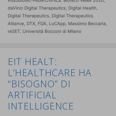
Assobiotec-Federchimica
,
Biotech Week 2020
,
daVinci Digital Therapeutics
,
Digital Health
,
Digital Therapeutics
,
Digital Therapeutics
Alliance
,
DTX
,
FDA
,
LuCApp
,
Massimo Beccaria
,
reSET
,
Università Bocconi di Milano
EIT HEALT:
L’HEALTHCARE HA
“BISOGNO” DI
ARTIFICIAL
INTELLIGENCE