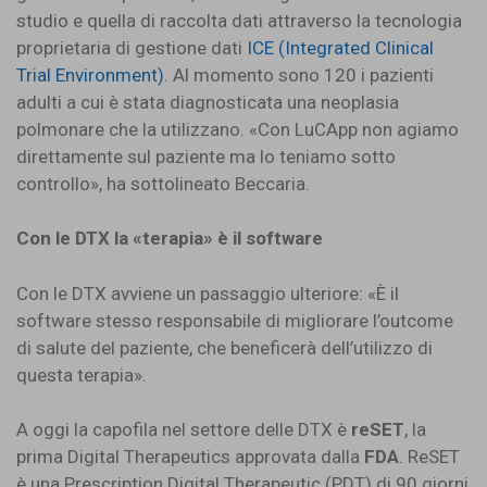
studio e quella di raccolta dati attraverso la tecnologia
proprietaria di gestione dati
ICE (Integrated Clinical
Trial Environment)
. Al momento sono 120 i pazienti
adulti a cui è stata diagnosticata una neoplasia
polmonare che la utilizzano. «Con LuCApp non agiamo
direttamente sul paziente ma lo teniamo sotto
controllo», ha sottolineato Beccaria.
Con le DTX la «terapia» è il software
Con le DTX avviene un passaggio ulteriore: «È il
software stesso responsabile di migliorare l’outcome
di salute del paziente, che beneficerà dell’utilizzo di
questa terapia».
A oggi la capofila nel settore delle DTX è
reSET
, la
prima Digital Therapeutics approvata dalla
FDA
. ReSET
è una Prescription Digital Therapeutic (PDT) di 90 giorni