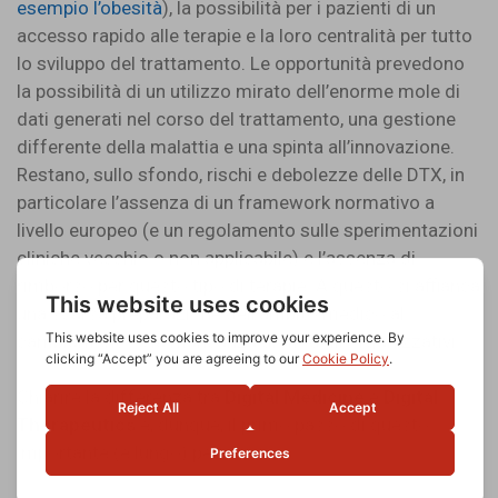
esempio l’obesità
), la possibilità per i pazienti di un
accesso rapido alle terapie e la loro centralità per tutto
lo sviluppo del trattamento. Le opportunità prevedono
la possibilità di un utilizzo mirato dell’enorme mole di
dati generati nel corso del trattamento, una gestione
differente della malattia e una spinta all’innovazione.
Restano, sullo sfondo, rischi e debolezze delle DTX, in
particolare l’assenza di un framework normativo a
livello europeo (e un regolamento sulle sperimentazioni
cliniche vecchio o non applicabile) e l’assenza di
rimborso per questo tipo di terapie. A questo si affianca
una scarsa preparazione dell’ambito medico al
cambiamento e la mancanza di modelli organizzativi.
Chiarire la differenza tra
Digital Medicine
e
Digital
Therapeutics
è, dunque, il primo passo di questo
importante (e lungo) percorso.