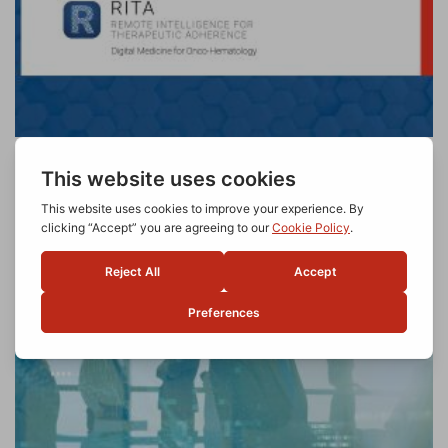
Aderenza terapeutica per i pazienti oncoematologici,
presentati al 50° Congresso Nazionale SIE i risultati
dello studio MargheRITA