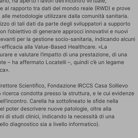
no, ha aperto i lavori dell’incontro virtuale,
 al rapporto tra dati del mondo reale (RWD) e prove
alle metodologie utilizzare dalla comunità sanitaria.
izzo di tali dati da parte degli sviluppatori a supporto
 con l’obiettivo di generare approcci innovativi e nuovi
ilevanti per la gestione socio-sanitaria, indicando alcuni
ti-efficacia alla Value-Based Healthcare. «La
surare e valutare l’impatto di una prestazione, di una
nte – ha affermato Locatelli –, quindi c’è un legame
ica».
rettore Scientifico, Fondazione IRCCS Casa Sollievo
ricerca condotta presso la struttura, e le cui evidenze
ll’incontro. Carella ha sottolineato le sfide nella
el poter descrivere nuove patologie, oltre alla
ni di studi clinici, indicando la necessità di una
ello diagnostico sia a livello informatico).