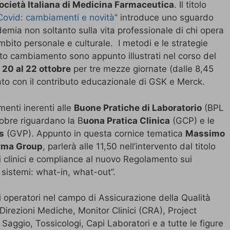
ocietà Italiana di Medicina Farmaceutica
. Il titolo
 Covid: cambiamenti e novità
” introduce uno sguardo
mia non soltanto sulla vita professionale di chi opera
bito personale e culturale. I metodi e le strategie
to cambiamento sono appunto illustrati nel corso del
 20 al 22 ottobre
per tre mezze giornate (dalle 8,45
zato con il contributo educazionale di GSK e Merck.
omenti inerenti alle
Buone Pratiche di Laboratorio
(BPL
tobre riguardano la B
uona Pratica Clinica
(GCP) e le
s
(GVP). Appunto in questa cornice tematica
Massimo
rma Group
, parlerà alle 11,50 nell’intervento dal titolo
i clinici e compliance al nuovo Regolamento sui
e sistemi: what-in, what-out”.
gli operatori nel campo di Assicurazione della Qualità
Direzioni Mediche, Monitor Clinici (CRA), Project
Saggio, Tossicologi, Capi Laboratori e a tutte le figure