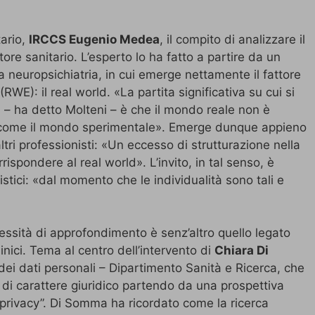
tario,
IRCCS Eugenio Medea
, il compito di analizzare il
ttore sanitario. L’esperto lo ha fatto a partire da un
la neuropsichiatria, in cui emerge nettamente il fattore
RWE): il real world. «La partita significativa su cui si
i – ha detto Molteni – è che il mondo reale non è
e come il mondo sperimentale». Emerge dunque appieno
ltri professionisti: «Un eccesso di strutturazione nella
ispondere al real world». L’invito, in tal senso, è
istici: «dal momento che le individualità sono tali e
essità di approfondimento è senz’altro quello legato
clinici. Tema al centro dell’intervento di
Chiara Di
dei dati personali – Dipartimento Sanità e Ricerca, che
ni di carattere giuridico partendo da una prospettiva
la privacy”. Di Somma ha ricordato come la ricerca