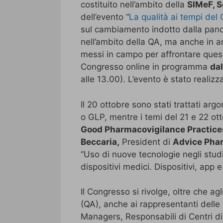
costituito nell’ambito della
SIMeF, S
dell’evento “
La qualità ai tempi del
sul cambiamento indotto dalla pande
nell’ambito della QA, ma anche in am
messi in campo per affrontare ques
Congresso online in programma
dal
alle 13.00). L’evento è stato realiz
Il 20 ottobre sono stati trattati arg
o GLP, mentre i temi del 21 e 22 ot
Good Pharmacovigilance Practice
Beccaria,
President di
Advice Pha
“Uso di nuove tecnologie negli stud
dispositivi medici. Dispositivi, app 
Il Congresso si rivolge, oltre che a
(QA), anche ai rappresentanti delle 
Managers, Responsabili di Centri di 