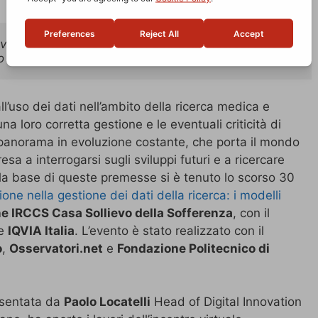
azione nella gestione dei dati della ricerca: i modelli 

so 30 settembre. 
’uso dei dati nell’ambito della ricerca medica e
una loro corretta gestione e le eventuali criticità di
 panorama in evoluzione costante, che porta il mondo
resa a interrogarsi sugli sviluppi futuri e a ricercare
la base di queste premesse si è tenuto lo scorso 30
one nella gestione dei dati della ricerca: i modelli
e IRCCS Casa Sollievo della Sofferenza
, con il
e
IQVIA Italia
. L’evento è stato realizzato con il
o
,
Osservatori.net
e
Fondazione Politecnico di
resentata da
Paolo Locatelli
Head of Digital Innovation