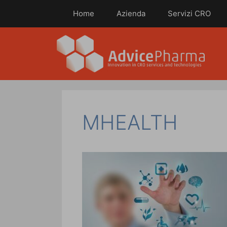
Home
Azienda
Servizi CRO
MHEALTH