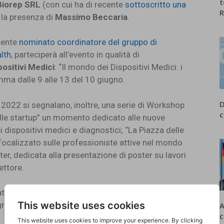
t
Biorep SRL
(con cui ha di recente
sottoscritto una
R
 la presenza di
Massimo Beccaria
.
ecente
nominato coordinatore del gruppo di
alth
, parteciperà all’evento in qualità di
ositivi Medici
: “Il mondo dei Dispositivi Medici: i
mma dalle 9 alle 13 del 10 giugno.
D
 2022 si segnalano, inoltre, una serie di Workshop
c
elle startup” un momento dedicato alle nuove
dispositivi medici e diagnostici; “La Piazza delle
calizzato sulle professioniste attive nel mondo
er, dedicata alla presentazione di poster su lavori
ettore.
lgativo della manifestazione, molti appuntamenti
gramma dell’evento.
A
c