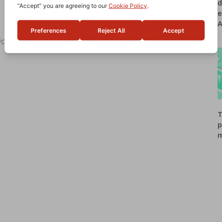
d
e
A
ione Farmaceutici Industria
,
BioRep Srl
,
Massimo
T
p
m