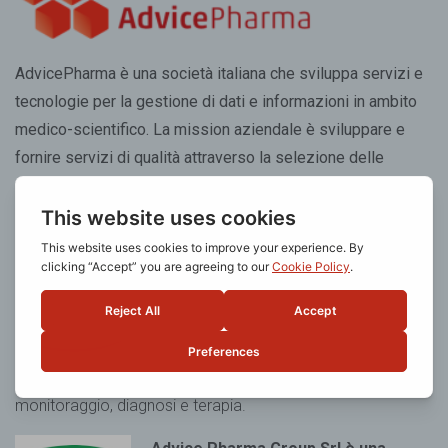
AdvicePharma è una società italiana che sviluppa servizi e
tecnologie per la gestione di dati e informazioni in ambito
medico-scientifico. La mission aziendale è sviluppare e
fornire servizi di qualità attraverso la selezione delle
migliori risorse tecnologiche e professionali.
Advice Pharma Group Srl è una
società certificata UNI EN ISO
13485:2016
per l’erogazione del
servizio di progettazione, sviluppo e
testing conto terzi di dispositivi
medici
software standalone con destinazione d’uso
monitoraggio, diagnosi e terapia.