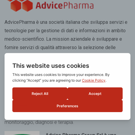
AdvicePharma è una società italiana che sviluppa servizi e
tecnologie per la gestione di dati e informazioni in ambito
medico-scientifico. La mission aziendale è sviluppare e
fornire servizi di qualità attraverso la selezione delle
migliori risorse tecnologiche e professionali.
Advice Pharma Group Srl è una
società certificata UNI EN ISO
13485:2016
per l’erogazione del
servizio di progettazione, sviluppo e
testing conto terzi di dispositivi
medici
software standalone con destinazione d’uso
monitoraggio, diagnosi e terapia.