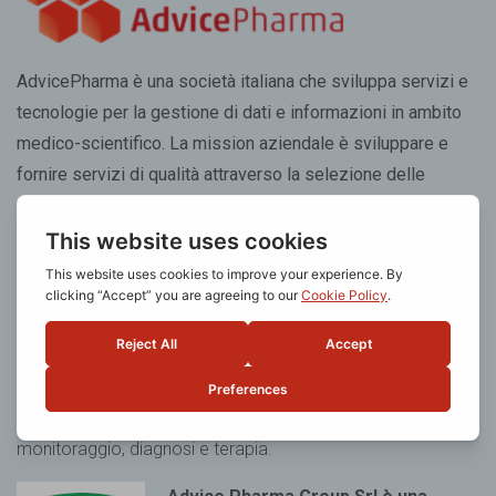
AdvicePharma è una società italiana che sviluppa servizi e
tecnologie per la gestione di dati e informazioni in ambito
medico-scientifico. La mission aziendale è sviluppare e
fornire servizi di qualità attraverso la selezione delle
migliori risorse tecnologiche e professionali.
Advice Pharma Group Srl è una
società certificata UNI EN ISO
13485:2016
per l’erogazione del
servizio di progettazione, sviluppo e
testing conto terzi di dispositivi
medici
software standalone con destinazione d’uso
monitoraggio, diagnosi e terapia.