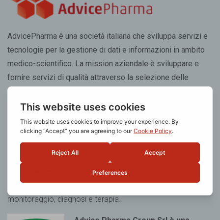
AdvicePharma è una società italiana che sviluppa servizi e
tecnologie per la gestione di dati e informazioni in ambito
medico-scientifico. La mission aziendale è sviluppare e
fornire servizi di qualità attraverso la selezione delle
migliori risorse tecnologiche e professionali.
Advice Pharma Group Srl è una
società certificata UNI EN ISO
13485:2016
per l’erogazione del
servizio di progettazione, sviluppo e
testing conto terzi di dispositivi
medici
software standalone con destinazione d’uso
monitoraggio, diagnosi e terapia.