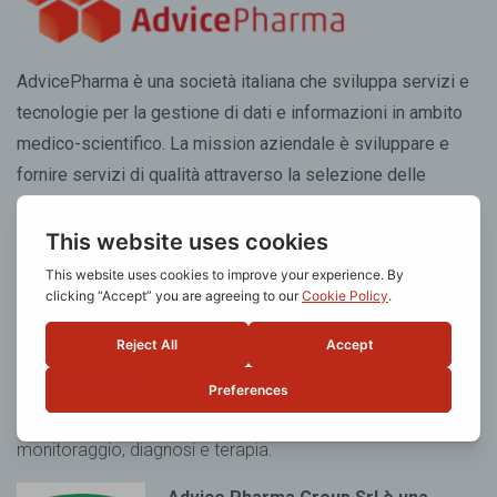
AdvicePharma è una società italiana che sviluppa servizi e
tecnologie per la gestione di dati e informazioni in ambito
medico-scientifico. La mission aziendale è sviluppare e
fornire servizi di qualità attraverso la selezione delle
migliori risorse tecnologiche e professionali.
Advice Pharma Group Srl è una
società certificata UNI EN ISO
13485:2016
per l’erogazione del
servizio di progettazione, sviluppo e
testing conto terzi di dispositivi
medici
software standalone con destinazione d’uso
monitoraggio, diagnosi e terapia.