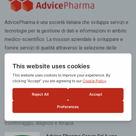
AdvicePharma è una società italiana che sviluppa servizi e
tecnologie per la gestione di dati e informazioni in ambito
medico-scientifico. La mission aziendale è sviluppare e
fornire servizi di qualità attraverso la selezione delle
migliori risorse tecnologiche e professionali.
Advice Pharma Group Srl è una
società certificata UNI EN ISO
13485:2016
per l’erogazione del
servizio di progettazione, sviluppo e
testing conto terzi di dispositivi
medici
software standalone con destinazione d’uso
monitoraggio, diagnosi e terapia.