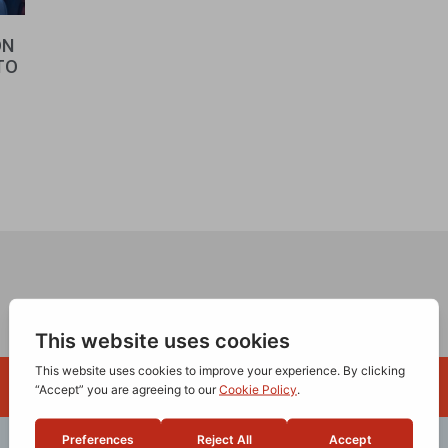
ON
TO