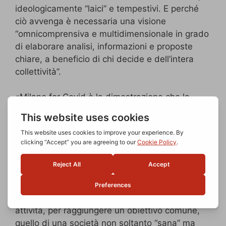
ideologicamente “laici” e tempestivi. E perché
ciò avvenga è necessaria una visione
“omnicomprensiva e multidimensionale in grado
di elaborare analisi, informazioni e proposte
chiare, a beneficio di chi decide e dell’intera
collettività”.
«Milano for Covid è la dimostrazione che la
muldisciplinarietà è la base della crescita
collettiva», sostiene
Alessandro Ferri,
Managing Director di
AdvicePharma
tra gli
esperti coinvolti nell’ambito
Economia e
Ricerca
. «Il contributo fornito da ciascun
professionista, sotto la guida del dottor
Manasse, è una spinta a superare l’individualità
delle proprie competenze e dei propri ambiti di
attività, per raggiungere un obiettivo comune,
quello di una società non soltanto “sana” ma